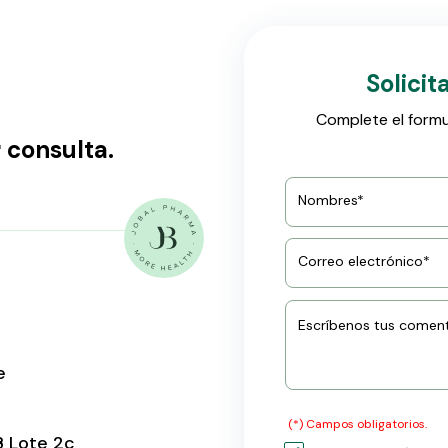
Solici
?
Complete el form
 consulta.
Nombres*
Correo electrónico*
Escríbenos tus comenta
e
(*) Campos obligatorios.
B Lote 2c