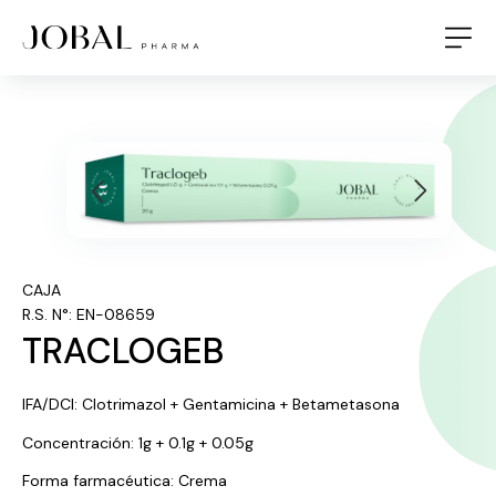
CAJA
R.S. N°: EN-08659
TRACLOGEB
IFA/DCI: Clotrimazol + Gentamicina + Betametasona
Concentración: 1g + 0.1g + 0.05g
Forma farmacéutica: Crema