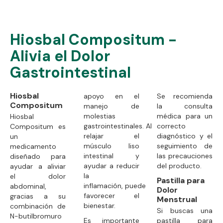
Hiosbal Compositum -
Alivia el Dolor
Gastrointestinal
Hiosbal
apoyo en el
Se recomienda
Compositum
manejo de
la consulta
molestias
médica para un
Hiosbal
gastrointestinales. Al
correcto
Compositum es
relajar el
diagnóstico y el
un
músculo liso
seguimiento de
medicamento
intestinal y
las precauciones
diseñado para
ayudar a reducir
del producto.
ayudar a aliviar
la
el dolor
Pastilla para
inflamación, puede
abdominal,
Dolor
favorecer el
gracias a su
Menstrual
bienestar.
combinación de
Si buscas una
N-butilbromuro
Es importante
pastilla para