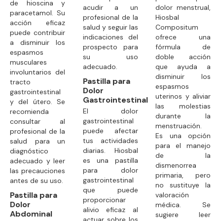
de hioscina y
acudir a un
dolor menstrual,
paracetamol. Su
profesional de la
Hiosbal
acción eficaz
salud y seguir las
Compositum
puede contribuir
indicaciones del
ofrece una
a disminuir los
prospecto para
fórmula de
espasmos
su uso
doble acción
musculares
adecuado.
que ayuda a
involuntarios del
disminuir los
Pastilla para
tracto
espasmos
Dolor
gastrointestinal
uterinos y aliviar
Gastrointestinal
y del útero. Se
las molestias
El dolor
recomienda
durante la
gastrointestinal
consultar al
menstruación.
puede afectar
profesional de la
Es una opción
tus actividades
salud para un
para el manejo
diarias. Hiosbal
diagnóstico
de la
es una pastilla
adecuado y leer
dismenorrea
para dolor
las precauciones
primaria, pero
gastrointestinal
antes de su uso.
no sustituye la
que puede
Pastilla para
valoración
proporcionar
Dolor
médica. Se
alivio eficaz al
Abdominal
sugiere leer
actuar sobre los